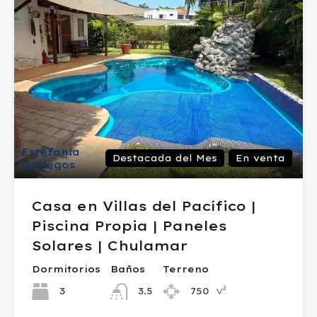
Estefanía
Destacada del Mes
En venta
Gallegos
Casa en Villas del Pacífico |
Piscina Propia | Paneles
Solares | Chulamar
Dormitorios
Baños
Terreno
v²
3
750
3.5