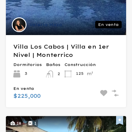
Valeria Maza
En venta
Villa Los Cabos | Villa en 1er
Nivel | Monterrico
Dormitorios
Baños
Construcción
m²
3
125
2
En venta
$225,000
18
1