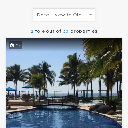
Date - New to Old
1
to
4
out of
30
properties
22