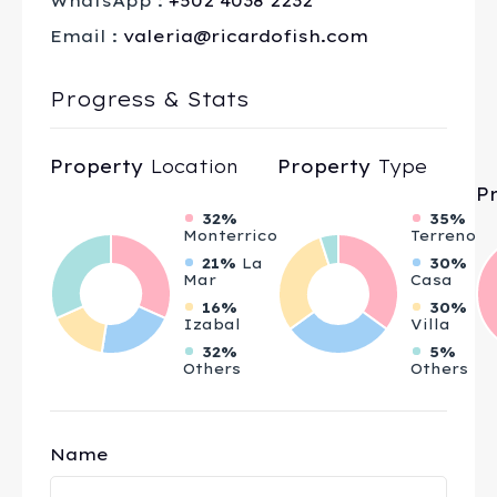
WhatsApp :
+502 4038 2232
Email :
valeria@ricardofish.com
Progress & Stats
Property
Location
Property
Type
P
32%
35%
Monterrico
Terreno
21%
La
30%
Mar
Casa
16%
30%
Izabal
Villa
32%
5%
Others
Others
Name