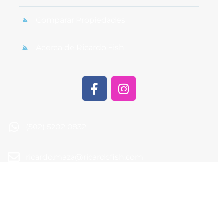
Comparar Propiedades
Acerca de Ricardo Fish
(502) 5202 0832
ricardo.maza@ricardofish.com
1a calle 18-83 zona 15 Vista Hermosa II Edificio
SCVH
© 2024. All rights reserved.