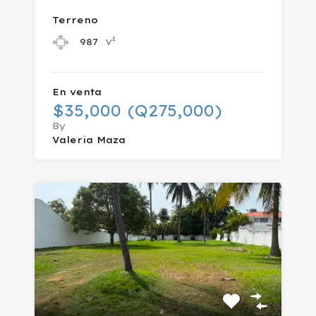
Terreno
v²
987
En venta
$35,000 (Q275,000)
By
Valeria Maza