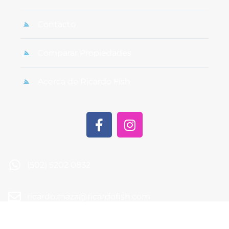
Contacto
Comparar Propiedades
Acerca de Ricardo Fish
(502) 5202 0832
ricardo.maza@ricardofish.com
1a calle 18-83 zona 15 Vista Hermosa II Edificio