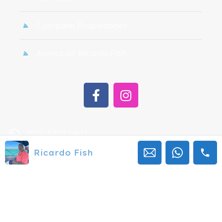
Comparar Propiedades
Acerca de Ricardo Fish
(502) 5202 0832
Ricardo Fish
ricardo.maza@ricardofish.com
1a calle 18-83 zona 15 Vista Hermosa II Edificio
SCVH
© 2024. All rights reserved.