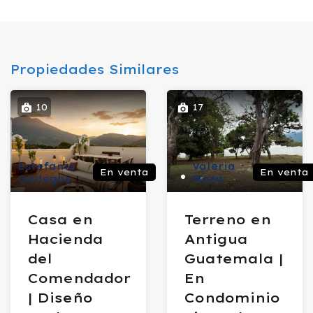
Propiedades Similares
10
17
Estefanía
Valeria
En venta
En venta
Gallegos
Maza
Casa en
Terreno en
Hacienda
Antigua
del
Guatemala |
Comendador
En
| Diseño
Condominio