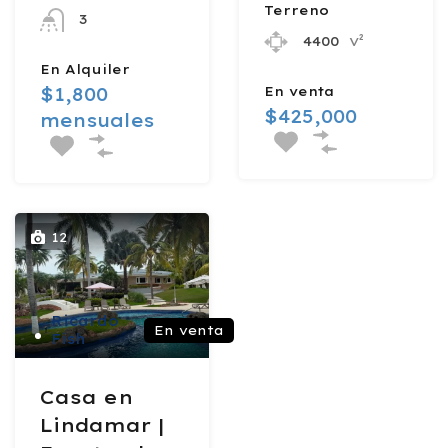
Terreno
3
v²
4400
En Alquiler
En venta
$1,800
$425,000
mensuales
12
Ricardo
En venta
Fish
Casa en
Lindamar |