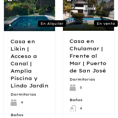
Estefanía
Ricardo
En venta
En Alquiler
Gallegos
Fish
Casa en
Casa en
Chulamar |
Likin |
Frente al
Acceso a
Mar | Puerto
Canal |
de San José
Amplia
Piscina y
Dormitorios
Lindo Jardín
5
Dormitorios
Baños
4
4
Baños