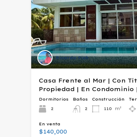
Ricardo Fish
Casa Frente al Mar | Con Tí
Propiedad | En Condominio 
Dormitorios
Baños
Construcción
Te
m²
2
110
2
En venta
$140,000