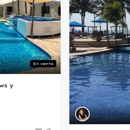
En venta
ws y
Valeria Maza