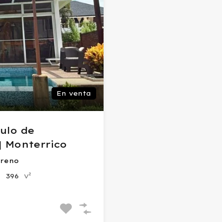
En venta
tulo de
| Monterrico
rreno
v²
396