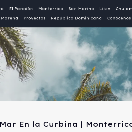
ta
El Paredón
Monterrico
San Marino
Likin
Chula
Marena
Proyectos
República Dominicana
Conócenos
Mar En la Curbina | Monterrico