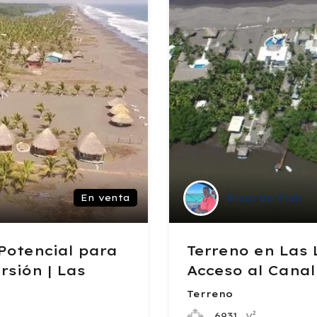
Ricardo Fish
En venta
Potencial para
Terreno en Las L
rsión | Las
Acceso al Canal
Terreno
v²
6931