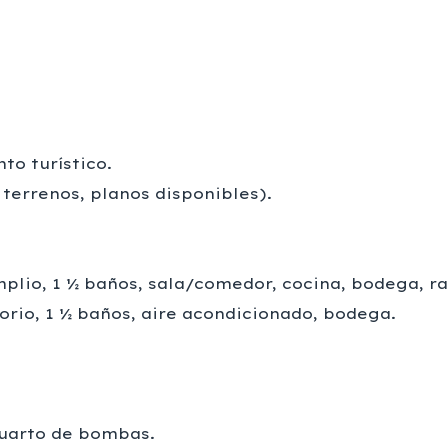
to turístico.
s terrenos, planos disponibles).
mplio, 1 ½ baños, sala/comedor, cocina, bodega, 
rio, 1 ½ baños, aire acondicionado, bodega.
uarto de bombas.