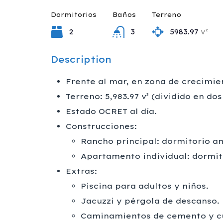
Dormitorios
Baños
Terreno
2
3
5983.97
v²
Description
Frente al mar, en zona de crecimien
Terreno: 5,983.97 v² (dividido en do
Estado OCRET al día.
Construcciones:
Rancho principal: dormitorio a
Apartamento individual: dormito
Extras:
Piscina para adultos y niños.
Jacuzzi y pérgola de descanso.
Caminamientos de cemento y c