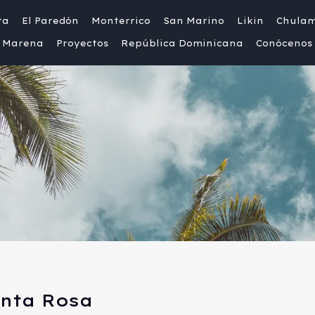
ta
El Paredón
Monterrico
San Marino
Likin
Chula
Marena
Proyectos
República Dominicana
Conócenos
anta Rosa