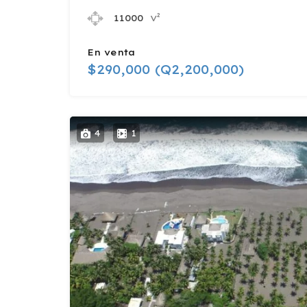
v²
11000
En venta
$290,000 (Q2,200,000)
4
1