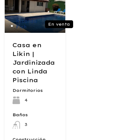
Ricardo
En venta
Fish
Casa en
Likin |
Jardinizada
con Linda
Piscina
Dormitorios
4
Baños
3
Construcción