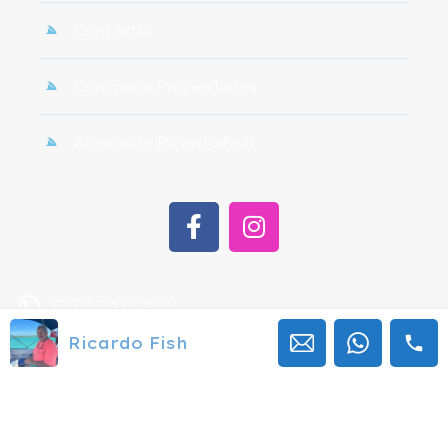
Contacto
Comparar Propiedades
Acerca de Ricardo Fish
(502) 5202 0832
Ricardo Fish
ricardo.maza@ricardofish.com
1a calle 18-83 zona 15 Vista Hermosa II Edificio
SCVH