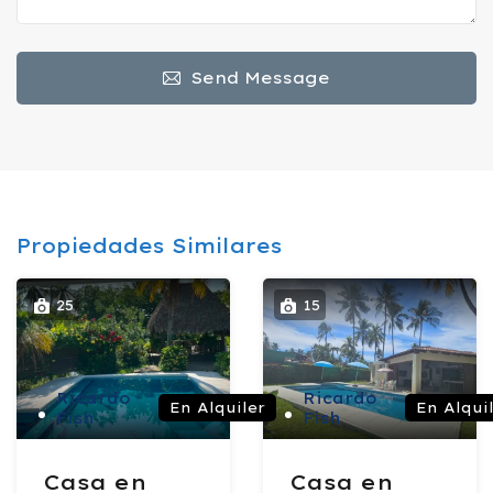
Send Message
Propiedades Similares
25
15
Ricardo
Ricardo
En Alquiler
En Alqui
Fish
Fish
Casa en
Casa en