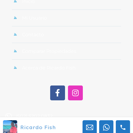
Inicio
Mi Usuario
Contacto
Comparar Propiedades
Acerca de Ricardo Fish
(502) 5202 0832
Ricardo Fish