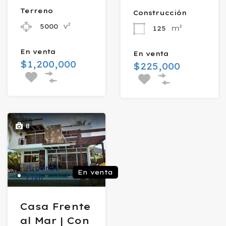
Terreno
Construcción
v²
5000
m²
125
En venta
En venta
$1,200,000
$225,000
8
Ricardo
En venta
Fish
Casa Frente
al Mar | Con