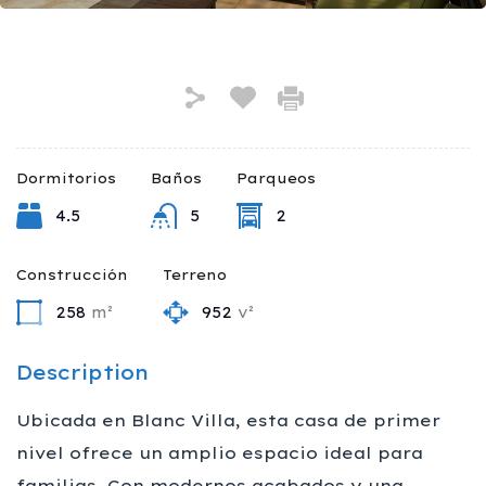
Dormitorios
Baños
Parqueos
4.5
5
2
Construcción
Terreno
258
m²
952
v²
Description
Ubicada en Blanc Villa, esta casa de primer
nivel ofrece un amplio espacio ideal para
familias. Con modernos acabados y una