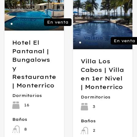
Ricardo
En venta
Fish
Valeria
En venta
Hotel El
Maza
Pantanal |
Bungalows
Villa Los
y
Cabos | Villa
Restaurante
en 1er Nivel
| Monterrico
| Monterrico
Dormitorios
Dormitorios
16
3
Baños
Baños
8
2