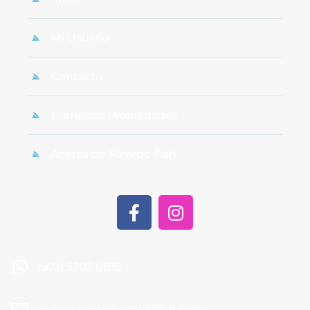
Mi Usuario
Contacto
Comparar Propiedades
Acerca de Ricardo Fish
(502) 5202 0832
ricardo.maza@ricardofish.com