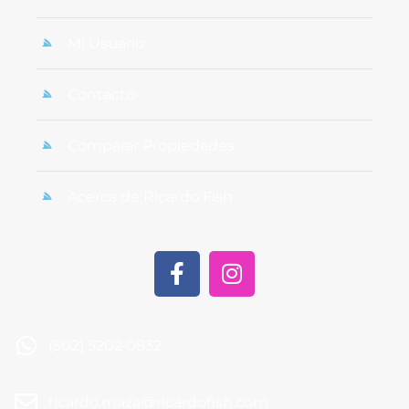
Mi Usuario
Contacto
Comparar Propiedades
Acerca de Ricardo Fish
(502) 5202 0832
ricardo.maza@ricardofish.com