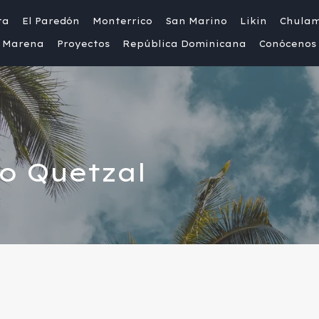
ta
El Paredón
Monterrico
San Marino
Likin
Chula
Marena
Proyectos
República Dominicana
Conócenos
o Quetzal