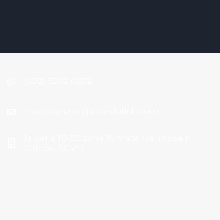
(502) 5202 0832
ricardo.maza@ricardofish.com
1a calle 18-83 zona 15 Vista Hermosa II
Edificio SCVH