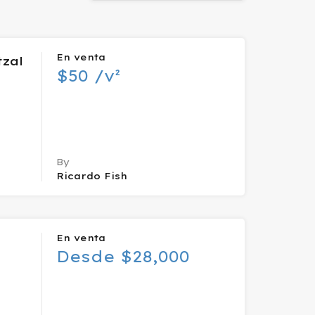
En venta
tzal
$50 /v²
By
Ricardo Fish
En venta
s
Desde $28,000