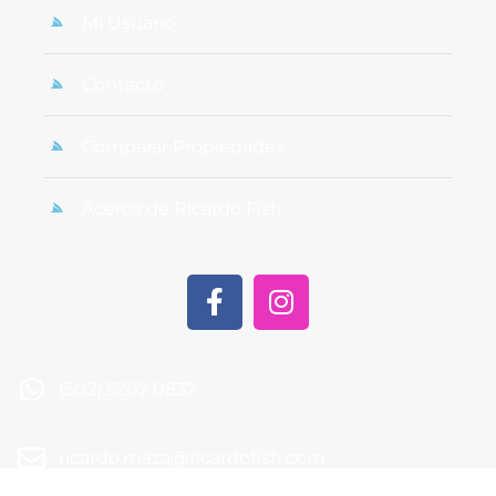
Mi Usuario
Contacto
Comparar Propiedades
Acerca de Ricardo Fish
(502) 5202 0832
ricardo.maza@ricardofish.com