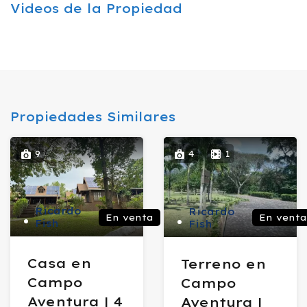
Videos de la Propiedad
Propiedades Similares
9
4
1
Ricardo
Ricardo
En venta
En venta
Fish
Fish
Casa en
Terreno en
Campo
Campo
Aventura | 4
Aventura |