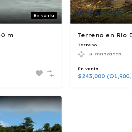
Estefanía Gallegos
En venta
 40 m
Terreno en Río D
Terreno
manzanas
8
En venta
$243,000 (Q1,900