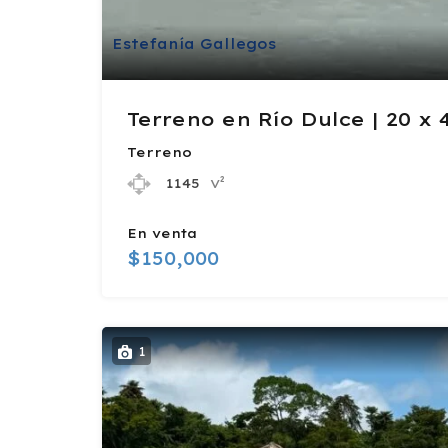
Estefanía Gallegos
Terreno en Río Dulce | 20 x
Terreno
v²
1145
En venta
$150,000
1