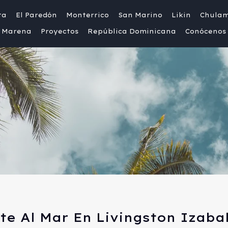
ta
El Paredón
Monterrico
San Marino
Likin
Chula
Marena
Proyectos
República Dominicana
Conócenos
te Al Mar En Livingston Izaba