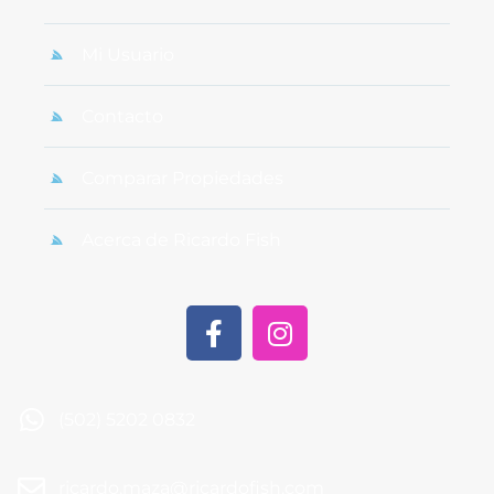
Mi Usuario
Contacto
Comparar Propiedades
Acerca de Ricardo Fish
(502) 5202 0832
ricardo.maza@ricardofish.com