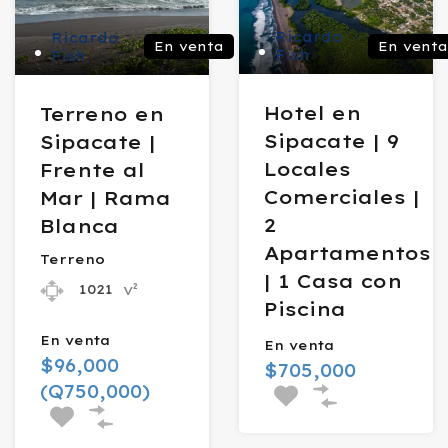
Ricardo
Ricardo
En venta
En venta
Fish
Fish
Hotel en
Terreno en
Sipacate | 9
Sipacate |
Locales
Frente al
Comerciales |
Mar | Rama
2
Blanca
Apartamentos
Terreno
| 1 Casa con
v²
1021
Piscina
En venta
En venta
$96,000
$705,000
(Q750,000)