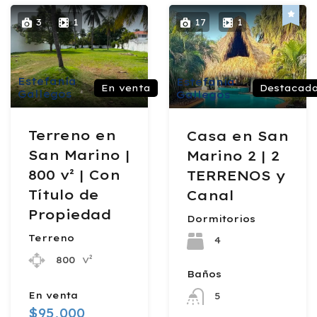
3
1
17
1
Estefanía
Estefanía
En venta
Destacada
Gallegos
Gallegos
Terreno en
Casa en San
San Marino |
Marino 2 | 2
800 v² | Con
TERRENOS y
Título de
Canal
Propiedad
Dormitorios
Terreno
4
v²
800
Baños
En venta
5
$95,000