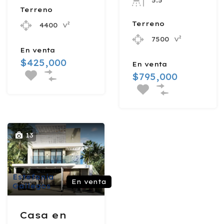
Terreno
Terreno
v²
4400
v²
7500
En venta
$425,000
En venta
$795,000
13
Estefanía
En venta
Gallegos
Casa en