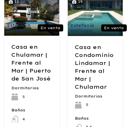
11
19
Estefanía
Estefanía
En venta
En venta
Gallegos
Gallegos
Casa en
Casa en
Chulamar |
Condominio
Frente al
Lindamar |
Mar | Puerto
Frente al
de San José
Mar |
Chulamar
Dormitorios
Dormitorios
5
5
Baños
Baños
4
5.5