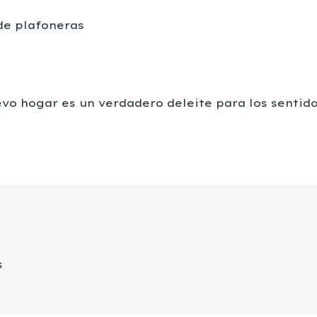
de plafoneras
evo hogar es un verdadero deleite para los sentid
s