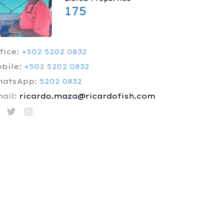
175
fice:
+502 5202 0832
bile:
+502 5202 0832
hatsApp:
5202 0832
ail:
ricardo.maza@ricardofish.com