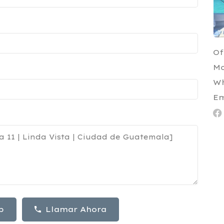
Of
Mo
W
Em
p
Llamar Ahora