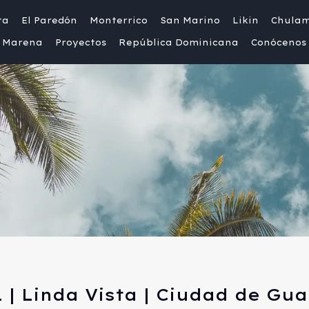
ta
El Paredón
Monterrico
San Marino
Likin
Chula
Marena
Proyectos
República Dominicana
Conócenos
 | Linda Vista | Ciudad de Gu