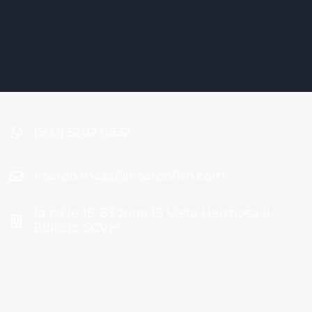
(502) 5202 0832
ricardo.maza@ricardofish.com
1a calle 18-83 zona 15 Vista Hermosa II
Edificio SCVH