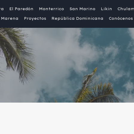
ta
El Paredón
Monterrico
San Marino
Likin
Chula
Marena
Proyectos
República Dominicana
Conócenos