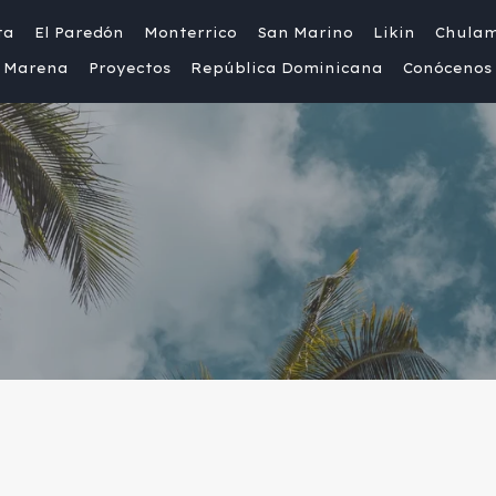
ta
El Paredón
Monterrico
San Marino
Likin
Chula
Marena
Proyectos
República Dominicana
Conócenos