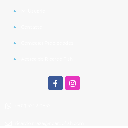
Mi Usuario
Contacto
Comparar Propiedades
Acerca de Ricardo Fish
(502) 5202 0832
ricardo.maza@ricardofish.com