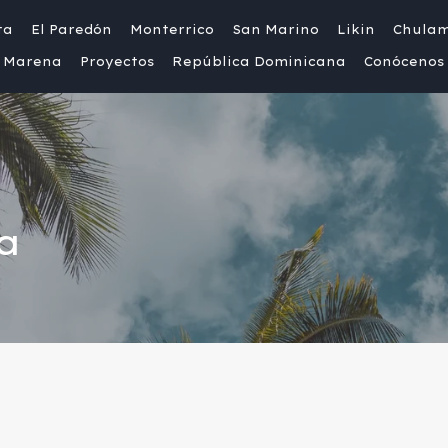
ta
El Paredón
Monterrico
San Marino
Likin
Chula
Marena
Proyectos
República Dominicana
Conócenos
a