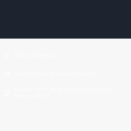
(502) 5202 0832
ricardo.maza@ricardofish.com
1a calle 18-83 zona 15 Vista Hermosa II
Edificio SCVH