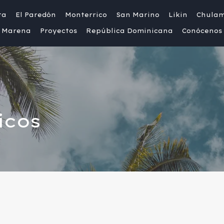
ta
El Paredón
Monterrico
San Marino
Likin
Chula
Marena
Proyectos
República Dominicana
Conócenos
icos