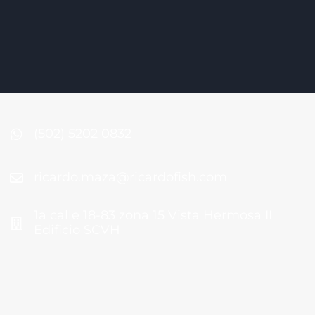
(502) 5202 0832
ricardo.maza@ricardofish.com
1a calle 18-83 zona 15 Vista Hermosa II
Edificio SCVH