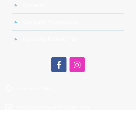
Contacto
Comparar Propiedades
Acerca de Ricardo Fish
(502) 5202 0832
ricardo.maza@ricardofish.com
1a calle 18-83 zona 15 Vista Hermosa II Edificio
SCVH