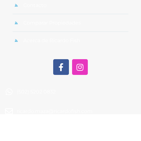
Contacto
Comparar Propiedades
Acerca de Ricardo Fish
(502) 5202 0832
ricardo.maza@ricardofish.com
1a calle 18-83 zona 15 Vista Hermosa II Edificio
SCVH