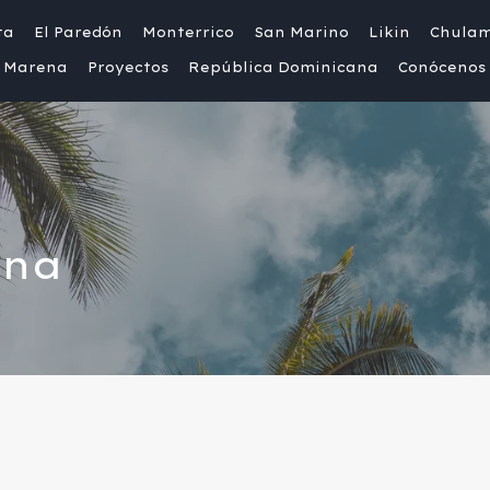
ta
El Paredón
Monterrico
San Marino
Likin
Chula
Marena
Proyectos
República Dominicana
Conócenos
una