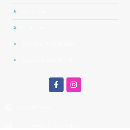
Mi Usuario
Contacto
Comparar Propiedades
Acerca de Ricardo Fish
(502) 5202 0832
ricardo.maza@ricardofish.com