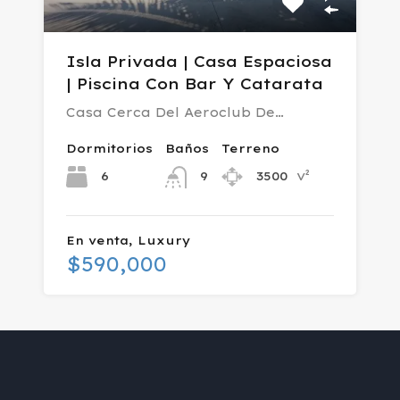
Isla Privada | Casa Espaciosa
| Piscina Con Bar Y Catarata
Casa Cerca Del Aeroclub De…
Dormitorios
Baños
Terreno
v²
6
3500
9
En venta, Luxury
$590,000