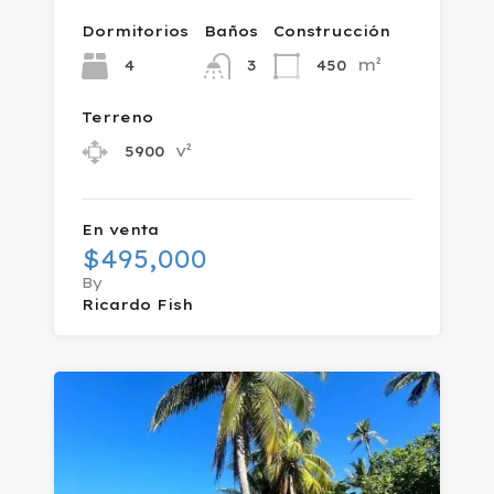
Dormitorios
Baños
Construcción
m²
4
450
3
Terreno
v²
5900
En venta
$495,000
By
Ricardo Fish